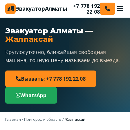
+7 778 192
Эвакуатор
Алматы
22 08
Эвакуатор Алматы —
Жалпаксай
Круглосуточно, ближайшая свободная
машина, точную цену называем до выезда.
Вызвать: +7 778 192 22 08
WhatsApp
Главная
/
Пригород и область
/
Жалпаксай