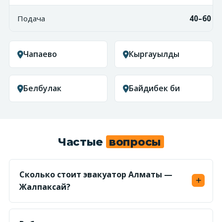
Подача
40–60 м
Чапаево
Кыргауылды
Белбулак
Байдибек би
Частые
вопросы
Сколько стоит эвакуатор Алматы —
Жалпаксай?
Считаем по километражу (~30 км) в обе
стороны от 450 ₸/км — ориентир от 27 000 ₸.