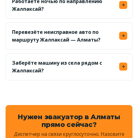
Работаете ночью по направлению
Точную фикс-цену по маршруту называем
Жалпаксай?
заранее.
Да, круглосуточно. Ориентир подачи — 40–60
минут; ночью дорога свободнее, поэтому
Перевезёте неисправное авто по
доезжаем быстрее.
маршруту Жалпаксай — Алматы?
Да, грузим на платформу лебёдкой — авто без
хода и с заблокированными колёсами
Заберёте машину из села рядом с
доставим без проблем.
Жалпаксай?
Да, выезжаем и в соседние сёла и на просёлки
— назовите ориентир, диспетчер рассчитает
километраж и назовёт сумму.
Нужен эвакуатор в Алматы
прямо сейчас?
Диспетчер на связи круглосуточно. Назовите