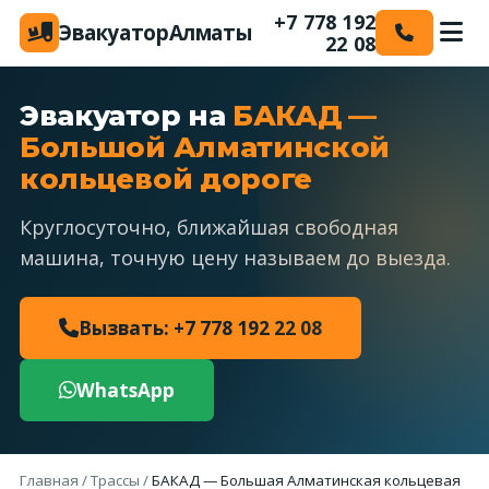
+7 778 192
Эвакуатор
Алматы
22 08
Эвакуатор на
БАКАД —
Большой Алматинской
кольцевой дороге
Круглосуточно, ближайшая свободная
машина, точную цену называем до выезда.
Вызвать: +7 778 192 22 08
WhatsApp
Главная
/
Трассы
/
БАКАД — Большая Алматинская кольцевая