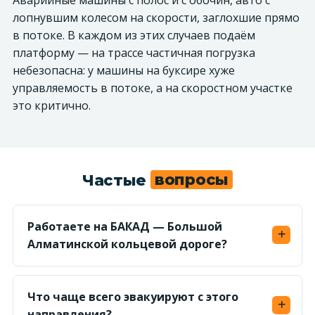
Аварийные машины с полос и с обочин, авто с
лопнувшим колесом на скорости, заглохшие прямо
в потоке. В каждом из этих случаев подаём
платформу — на трассе частичная погрузка
небезопасна: у машины на буксире хуже
управляемость в потоке, а на скоростном участке
это критично.
Частые
вопросы
Работаете на БАКАД — Большой
Алматинской кольцевой дороге?
Да, круглосуточно. На съездах и в местах
перестроения — типичные попутные
Что чаще всего эвакуируют с этого
столкновения; обочина узкая, стоять на ней
направления?