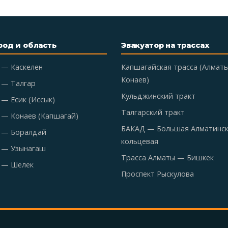
род и область
Эвакуатор на трассах
 — Каскелен
Капшагайская трасса (Алмат
Конаев)
 — Талгар
Кульджинский тракт
— Есик (Иссык)
Талгарский тракт
 — Конаев (Капшагай)
БАКАД — Большая Алматинс
 — Боралдай
кольцевая
 — Узынагаш
Трасса Алматы — Бишкек
 — Шелек
Проспект Рыскулова