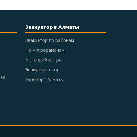
Эвакуатор в Алматы
ы —
Эвакуатор по районам
По микрорайонам
У станций метро
Эвакуация с гор
кая
Аэропорт Алматы