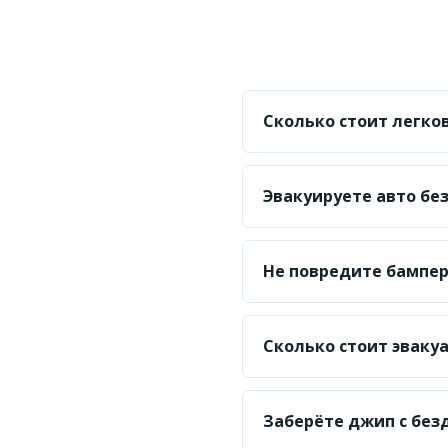
Сколько стоит легко
Базовая цена по городу
называем её до выезда
Эвакуируете авто бе
Да. Сдвижная платформ
двигателя и без ключей
Не повредите бампер
Используем мягкие рем
доп. трапы.
Сколько стоит эваку
От 22 000 ₸ по городу
Заберёте джип с без