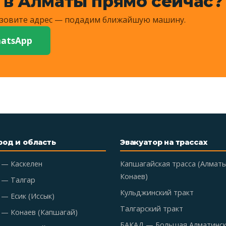
 в Алматы прямо сейчас?
Назовите адрес — подадим ближайшую машину.
atsApp
род и область
Эвакуатор на трассах
 — Каскелен
Капшагайская трасса (Алмат
Конаев)
 — Талгар
Кульджинский тракт
— Есик (Иссык)
Талгарский тракт
 — Конаев (Капшагай)
БАКАД — Большая Алматинс