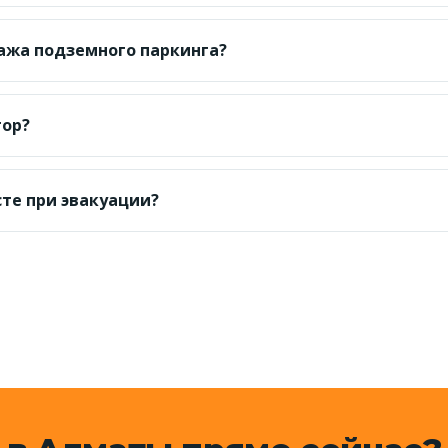
ом грузим только на полную платформу лебёдкой — бу
тажа подземного паркинга?
роезды; используем докатку и компактную технику, что
тор?
aspi-перевод и безнал для юрлиц. Оплата после подачи
сте при эвакуации?
редать ключи и документы. Для юрлиц возможна работа