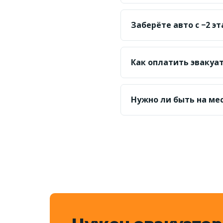
Да. Машины с автомат
противопоказана.
Заберёте авто с −2 э
Да. Оценим высоту и п
уровень эвакуатора.
Как оплатить эвакуа
Принимаем наличные, K
Нужно ли быть на ме
Желательно, чтобы пе
заявке.