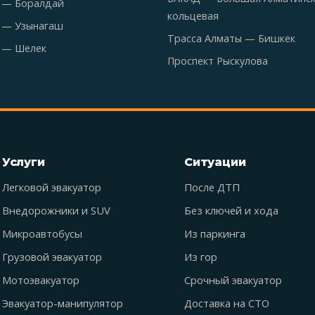
 — Боралдай
кольцевая
 — Узынагаш
Трасса Алматы — Бишкек
 — Шелек
Проспект Рыскулова
Услуги
Ситуации
Легковой эвакуатор
После ДТП
Внедорожники и SUV
Без ключей и хода
Микроавтобусы
Из паркинга
Грузовой эвакуатор
Из гор
Мотоэвакуатор
Срочный эвакуатор
Эвакуатор-манипулятор
Доставка на СТО