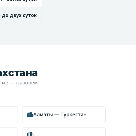
 · до двух суток
ахстана
ение — назовём
Алматы — Туркестан