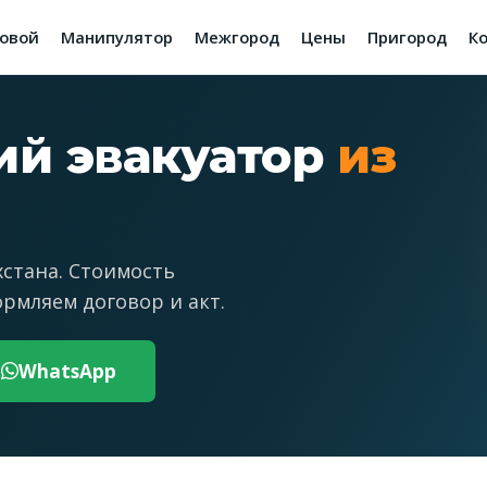
зовой
Манипулятор
Межгород
Цены
Пригород
К
й эвакуатор
из
хстана. Стоимость
рмляем договор и акт.
WhatsApp