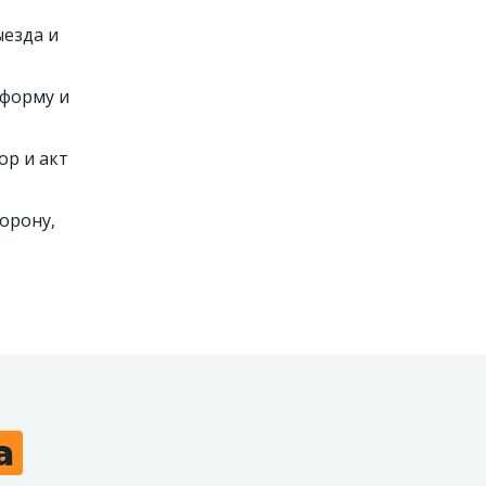
ыезда и
тформу и
ор и акт
орону,
а