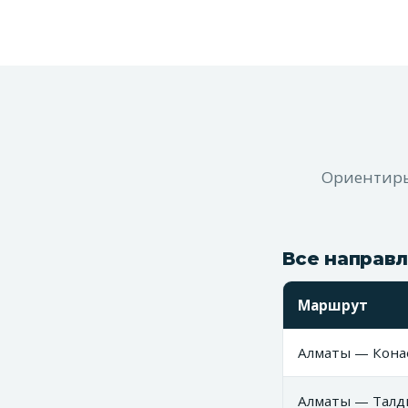
Ориентиры
Все направл
Маршрут
Алматы — Конае
Алматы — Талды