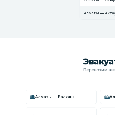
Алматы — Актау
Эвакуа
Перевозим авт
Алматы — Балхаш
Ал