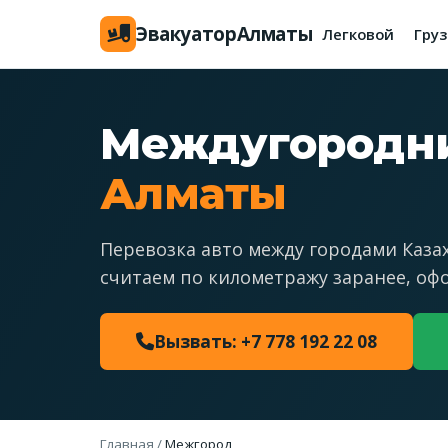
Эвакуатор
Алматы
Легковой
Гру
Междугородни
Алматы
Перевозка авто между городами Каза
считаем по километражу заранее, офо
Вызвать: +7 778 192 22 08
Главная
/
Межгород