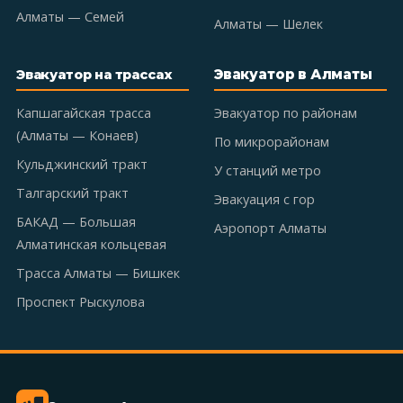
Алматы — Семей
Алматы — Шелек
Эвакуатор в Алматы
Эвакуатор на трассах
Капшагайская трасса
Эвакуатор по районам
(Алматы — Конаев)
По микрорайонам
Кульджинский тракт
У станций метро
Талгарский тракт
Эвакуация с гор
БАКАД — Большая
Аэропорт Алматы
Алматинская кольцевая
Трасса Алматы — Бишкек
Проспект Рыскулова