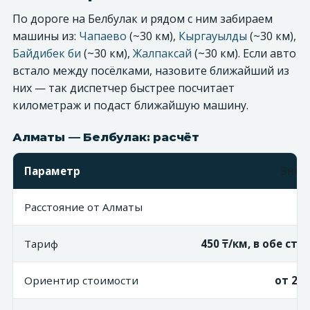
По дороге на Белбулак и рядом с ним забираем
машины из:
Чапаево
(~30 км),
Кыргауылды
(~30 км),
Байдибек би
(~30 км),
Жалпаксай
(~30 км). Если авто
встало между посёлками, назовите ближайший из
них — так диспетчер быстрее посчитает
километраж и подаст ближайшую машину.
Алматы — Белбулак: расчёт
Параметр
Знач
Расстояние от Алматы
~3
Тариф
450 ₸/км, в обе ст
Ориентир стоимости
от 27 