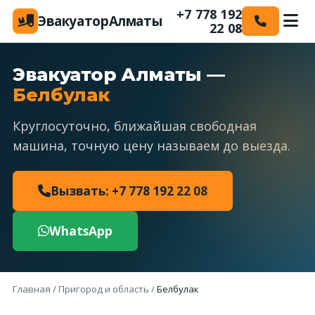
+7 778 192
Эвакуатор
Алматы
22 08
Эвакуатор Алматы —
Белбулак
Круглосуточно, ближайшая свободная
машина, точную цену называем до выезда.
Вызвать: +7 778 192 22 08
WhatsApp
Главная
/
Пригород и область
/
Белбулак