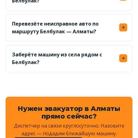
Белбулак?
заранее.
Да, круглосуточно. Ориентир подачи — 40–60
минут; ночью дорога свободнее, поэтому
Перевезёте неисправное авто по
доезжаем быстрее.
маршруту Белбулак — Алматы?
Да, грузим на платформу лебёдкой — авто без
хода и с заблокированными колёсами
Заберёте машину из села рядом с
доставим без проблем.
Белбулак?
Да, выезжаем и в соседние сёла и на просёлки
— назовите ориентир, диспетчер рассчитает
километраж и назовёт сумму.
Нужен эвакуатор в Алматы
прямо сейчас?
Диспетчер на связи круглосуточно. Назовите
адрес — подадим ближайшую машину.