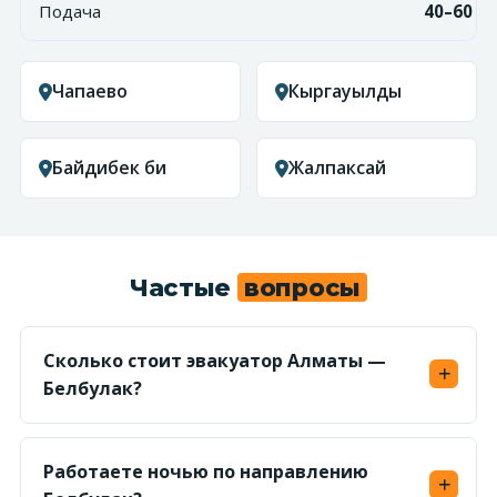
Подача
40–60 м
Чапаево
Кыргауылды
Байдибек би
Жалпаксай
Частые
вопросы
Сколько стоит эвакуатор Алматы —
Белбулак?
Считаем по километражу (~30 км) в обе
стороны от 450 ₸/км — ориентир от 27 000 ₸.
Работаете ночью по направлению
Точную фикс-цену по маршруту называем