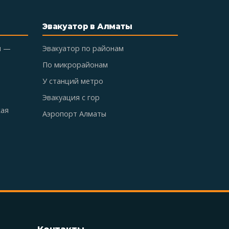
Эвакуатор в Алматы
ы —
Эвакуатор по районам
По микрорайонам
У станций метро
Эвакуация с гор
кая
Аэропорт Алматы