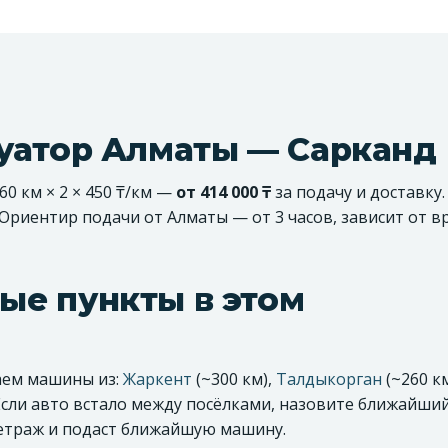
куатор Алматы — Сарканд
0 км × 2 × 450 ₸/км —
от 414 000 ₸
за подачу и доставку
 Ориентир подачи от Алматы — от 3 часов, зависит от 
ые пункты в этом
раем машины из:
Жаркент
(~300 км),
Талдыкорган
(~260 км
 Если авто встало между посёлками, назовите ближайший
метраж и подаст ближайшую машину.