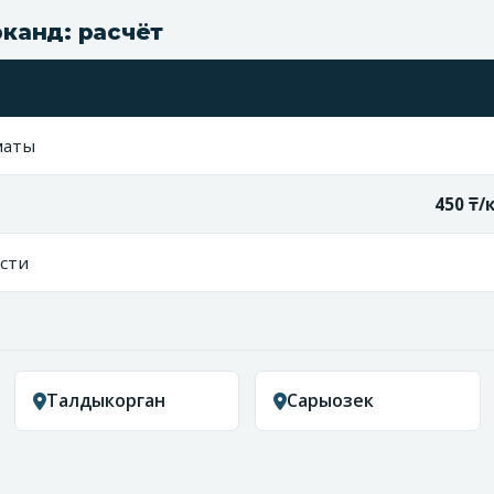
канд: расчёт
маты
450 ₸/
сти
Талдыкорган
Сарыозек