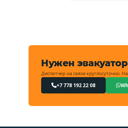
Да, выезжаем и в сосе
километраж и назовёт 
Нужен эвакуатор
Диспетчер на связи круглосуточно. 
+7 778 192 22 08
Wh