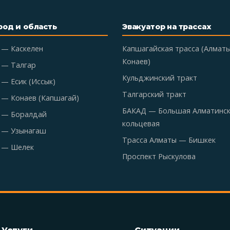
род и область
Эвакуатор на трассах
 — Каскелен
Капшагайская трасса (Алмат
Конаев)
 — Талгар
Кульджинский тракт
— Есик (Иссык)
Талгарский тракт
 — Конаев (Капшагай)
БАКАД — Большая Алматинс
 — Боралдай
кольцевая
 — Узынагаш
Трасса Алматы — Бишкек
 — Шелек
Проспект Рыскулова