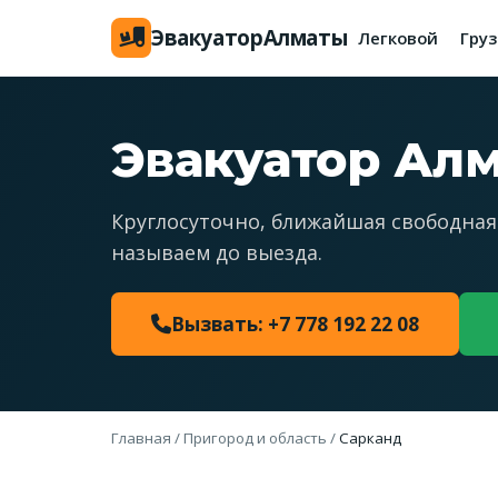
Эвакуатор
Алматы
Легковой
Гру
Эвакуатор Ал
Круглосуточно, ближайшая свободная
называем до выезда.
Вызвать: +7 778 192 22 08
Главная
/
Пригород и область
/
Сарканд