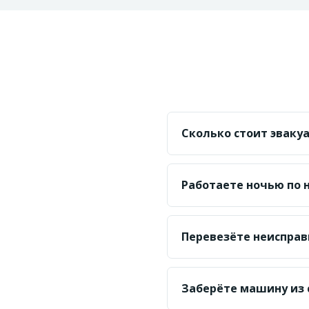
Сколько стоит эваку
Считаем по километражу
цену по маршруту наз
Работаете ночью по 
Да, круглосуточно. Ор
быстрее.
Перевезёте неисправ
Да, грузим на платфор
проблем.
Заберёте машину из 