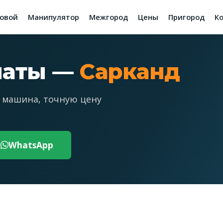
зовой
Манипулятор
Межгород
Цены
Пригород
К
маты —
Сарканд
 машина, точную цену
WhatsApp