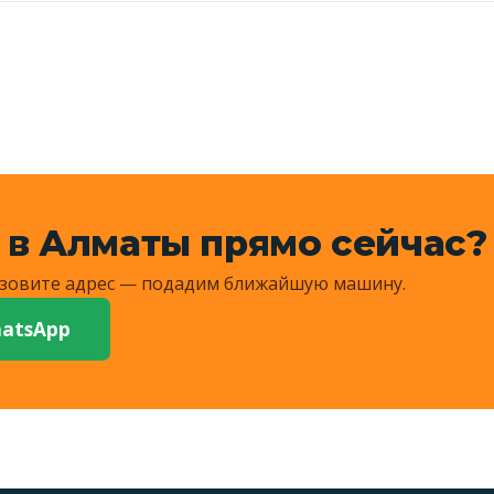
дние сёла и на просёлки — назовите ориентир, диспетче
сумму.
 в Алматы прямо сейчас?
Назовите адрес — подадим ближайшую машину.
atsApp