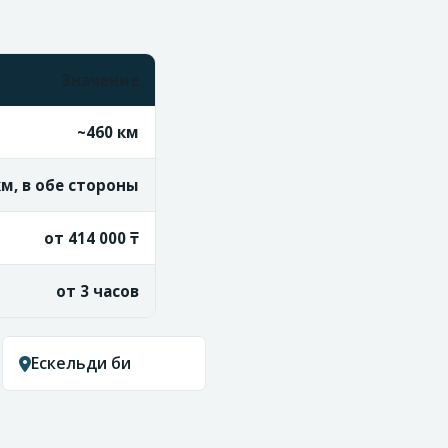
Значение
~460 км
км, в обе стороны
от 414 000 ₸
от 3 часов
Ескельди би