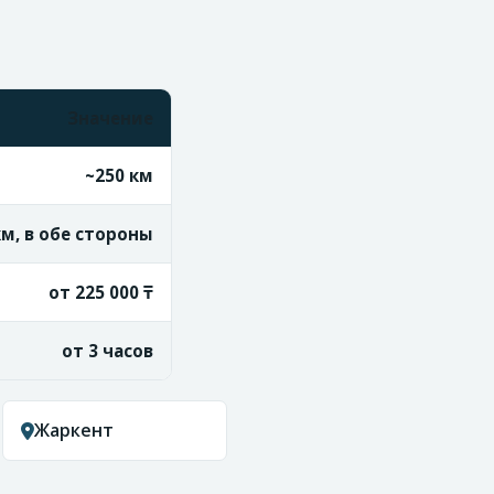
Значение
~250 км
км, в обе стороны
от 225 000 ₸
от 3 часов
Жаркент