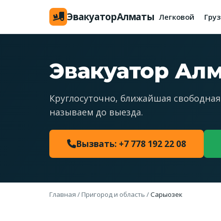
Эвакуатор
Алматы
Легковой
Гру
Эвакуатор Ал
Круглосуточно, ближайшая свободная
называем до выезда.
Вызвать: +7 778 192 22 08
Главная
/
Пригород и область
/
Сарыозек