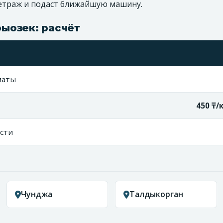
метраж и подаст ближайшую машину.
ыозек: расчёт
маты
450 ₸/
сти
Чунджа
Талдыкорган