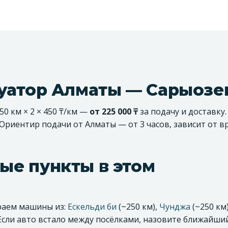
куатор Алматы — Сарыозе
0 км × 2 × 450 ₸/км —
от 225 000 ₸
за подачу и доставку
 Ориентир подачи от Алматы — от 3 часов, зависит от 
ые пункты в этом
ираем машины из:
Ескельди би
(~250 км),
Чунджа
(~250 км)
 Если авто встало между посёлками, назовите ближайший