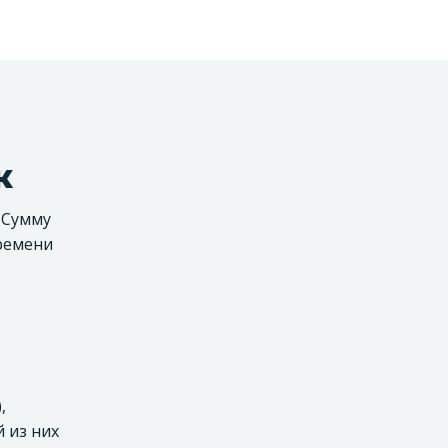
к
. Сумму
времени
,
 из них