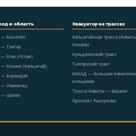
род и область
Эвакуатор на трассах
 — Каскелен
Капшагайская трасса (Алмат
Конаев)
 — Талгар
Кульджинский тракт
— Есик (Иссык)
Талгарский тракт
 — Конаев (Капшагай)
БАКАД — Большая Алматинс
 — Боралдай
кольцевая
 — Узынагаш
Трасса Алматы — Бишкек
 — Шелек
Проспект Рыскулова