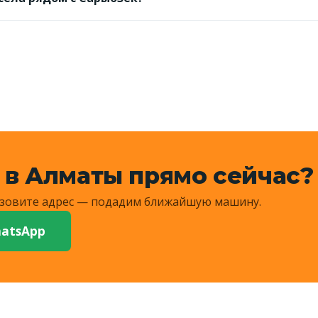
дние сёла и на просёлки — назовите ориентир, диспетче
сумму.
 в Алматы прямо сейчас?
Назовите адрес — подадим ближайшую машину.
atsApp