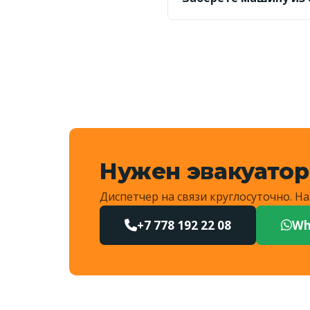
Да, выезжаем и в сосе
километраж и назовёт 
Нужен эвакуатор
Диспетчер на связи круглосуточно. 
+7 778 192 22 08
Wh