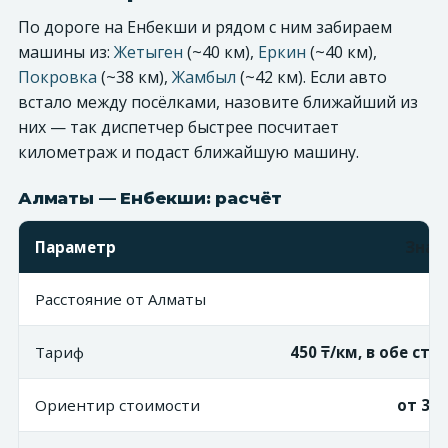
По дороге на Енбекши и рядом с ним забираем
машины из:
Жетыген
(~40 км),
Еркин
(~40 км),
Покровка
(~38 км),
Жамбыл
(~42 км). Если авто
встало между посёлками, назовите ближайший из
них — так диспетчер быстрее посчитает
километраж и подаст ближайшую машину.
Алматы — Енбекши: расчёт
Параметр
Знач
Расстояние от Алматы
~4
Тариф
450 ₸/км, в обе ст
Ориентир стоимости
от 36 