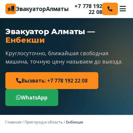
+7 778 192
Эвакуатор
Алматы
22 08
Эвакуатор Алматы —
Енбекши
Круглосуточно, ближайшая свободная
машина, точную цену называем до выезда.
Вызвать: +7 778 192 22 08
WhatsApp
Главная
/
Пригород и область
/
Енбекши