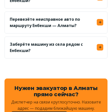
Енбекши?
заранее.
Да, круглосуточно. Ориентир подачи — 1–1,5
часа; ночью дорога свободнее, поэтому
Перевезёте неисправное авто по
доезжаем быстрее.
маршруту Енбекши — Алматы?
Да, грузим на платформу лебёдкой — авто без
хода и с заблокированными колёсами
Заберёте машину из села рядом с
доставим без проблем.
Енбекши?
Да, выезжаем и в соседние сёла и на просёлки
— назовите ориентир, диспетчер рассчитает
километраж и назовёт сумму.
Нужен эвакуатор в Алматы
прямо сейчас?
Диспетчер на связи круглосуточно. Назовите
адрес — подадим ближайшую машину.