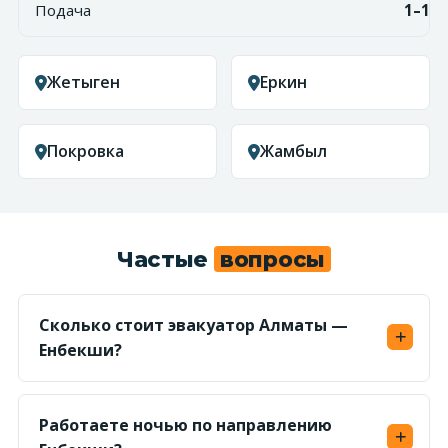
Подача
1–1,5
Жетыген
Еркин
Покровка
Жамбыл
Частые
вопросы
Сколько стоит эвакуатор Алматы —
Енбекши?
Считаем по километражу (~40 км) в обе
стороны от 450 ₸/км — ориентир от 36 000 ₸.
Работаете ночью по направлению
Точную фикс-цену по маршруту называем