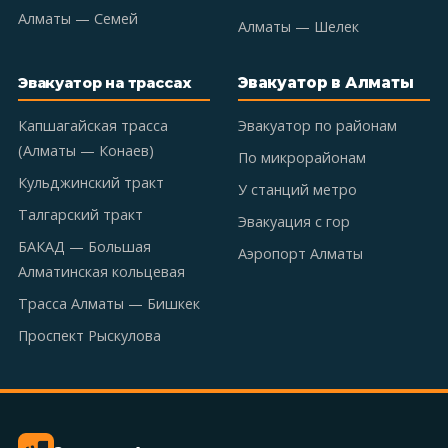
Алматы — Семей
Алматы — Шелек
Эвакуатор в Алматы
Эвакуатор на трассах
Капшагайская трасса
Эвакуатор по районам
(Алматы — Конаев)
По микрорайонам
Кульджинский тракт
У станций метро
Талгарский тракт
Эвакуация с гор
БАКАД — Большая
Аэропорт Алматы
Алматинская кольцевая
Трасса Алматы — Бишкек
Проспект Рыскулова