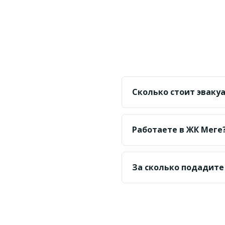
Сколько стоит эвакуа
От 20 000 ₸ по городу 
Работаете в ЖК Меге
Да, в массиве Меге за
За сколько подадите
Ориентир — 20–40 мину