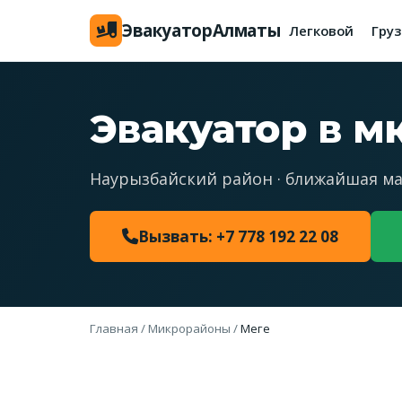
Эвакуатор
Алматы
Легковой
Гру
Эвакуатор в м
Наурызбайский район · ближайшая ма
Вызвать: +7 778 192 22 08
Главная
/
Микрорайоны
/
Меге