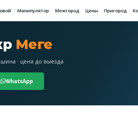
зовой
Манипулятор
Межгород
Цены
Пригород
К
кр
Меге
шина · цена до выезда
WhatsApp