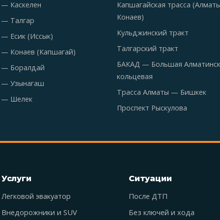
 — Каскелен
Капшагайская трасса (Алмат
Конаев)
 — Талгар
Кульджинский тракт
— Есик (Иссык)
Талгарский тракт
 — Конаев (Капшагай)
БАКАД — Большая Алматинс
 — Боралдай
кольцевая
 — Узынагаш
Трасса Алматы — Бишкек
 — Шелек
Проспект Рыскулова
Услуги
Ситуации
Легковой эвакуатор
После ДТП
Внедорожники и SUV
Без ключей и хода