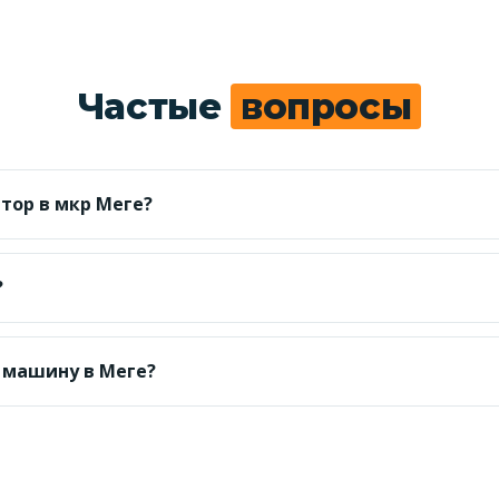
Частые
вопросы
тор в мкр Меге?
для легкового авто; точную сумму по адресу называем до
?
езжаем во дворы новостроек и на паркинги.
 машину в Меге?
т по трафику; Наурызбайский район — диспетчер уточн