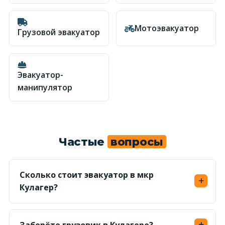
Мотоэвакуатор
Грузовой эвакуатор
Эвакуатор-
манипулятор
Частые
вопросы
Сколько стоит эвакуатор в мкр
Кулагер?
От 20 000 ₸ по городу для легкового авто;
точную сумму по адресу называем до выезда.