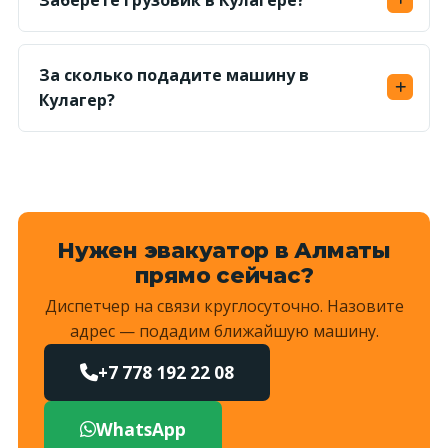
Заберёте грузовик в Кулагере?
Да, у промзоны Кулагера работаем грузовым
эвакуатором и манипулятором по запросу.
За сколько подадите машину в
Кулагер?
Ориентир — 20–40 минут по трафику;
Жетысуский район — диспетчер уточнит
время при заказе.
Нужен эвакуатор в Алматы
прямо сейчас?
Диспетчер на связи круглосуточно. Назовите
адрес — подадим ближайшую машину.
+7 778 192 22 08
WhatsApp