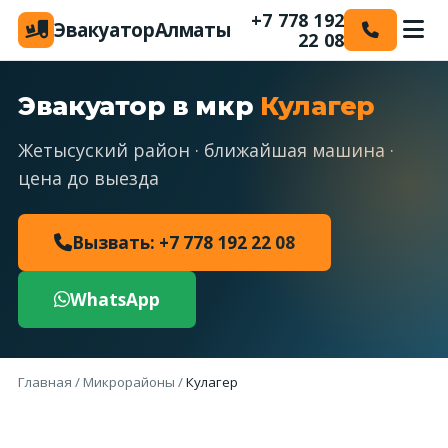
+7 778 192
Эвакуатор
Алматы
22 08
Эвакуатор в мкр
Кулагер
Жетысуский район · ближайшая машина ·
цена до выезда
Вызвать: +7 778 192 22 08
WhatsApp
Главная
/
Микрорайоны
/
Кулагер