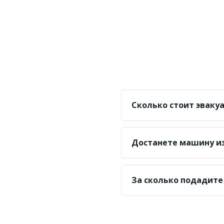
Сколько стоит эваку
От 20 000 ₸ по городу 
Достанете машину из 
Да, из подземных парк
За сколько подадите
Ориентир — 20–40 мину