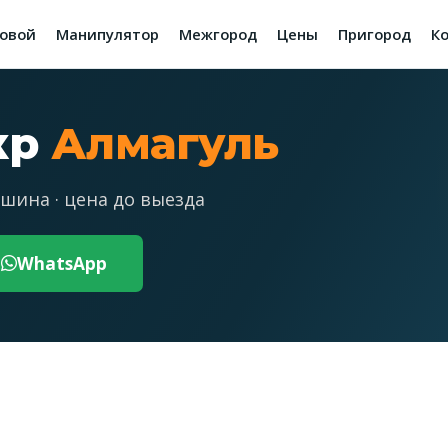
зовой
Манипулятор
Межгород
Цены
Пригород
К
кр
Алмагуль
шина · цена до выезда
WhatsApp