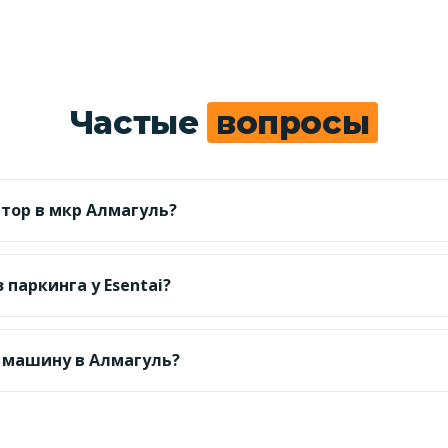
Частые
вопросы
атор в мкр Алмагуль?
для легкового авто; точную сумму по адресу называем до
паркинга у Esentai?
ингов в районе Esentai и Алмагуля выкатываем авто док
 машину в Алмагуль?
т по трафику; Бостандыкский район — диспетчер уточн