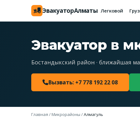
Эвакуатор
Алматы
Легковой
Гру
Эвакуатор в м
Бостандыкский район · ближайшая ма
Вызвать: +7 778 192 22 08
Главная
/
Микрорайоны
/
Алмагуль