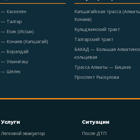
 — Каскелен
Капшагайская трасса (Алмат
Конаев)
 — Талгар
Кульджинский тракт
— Есик (Иссык)
Талгарский тракт
 — Конаев (Капшагай)
БАКАД — Большая Алматинс
 — Боралдай
кольцевая
 — Узынагаш
Трасса Алматы — Бишкек
 — Шелек
Проспект Рыскулова
Услуги
Ситуации
Легковой эвакуатор
После ДТП