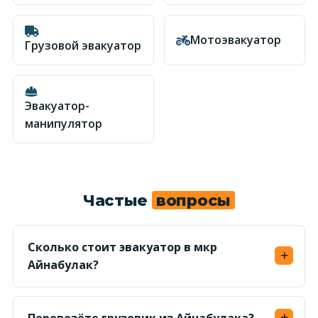
Мотоэвакуатор
Грузовой эвакуатор
Эвакуатор-
манипулятор
Частые
вопросы
Сколько стоит эвакуатор в мкр
Айнабулак?
От 20 000 ₸ по городу для легкового авто;
точную сумму по адресу называем до выезда.