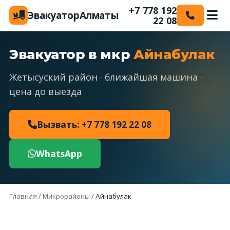
+7 778 192
Эвакуатор
Алматы
22 08
Эвакуатор в мкр
Айнабулак
Жетысуский район · ближайшая машина ·
цена до выезда
Вызвать: +7 778 192 22 08
WhatsApp
Главная
/
Микрорайоны
/
Айнабулак