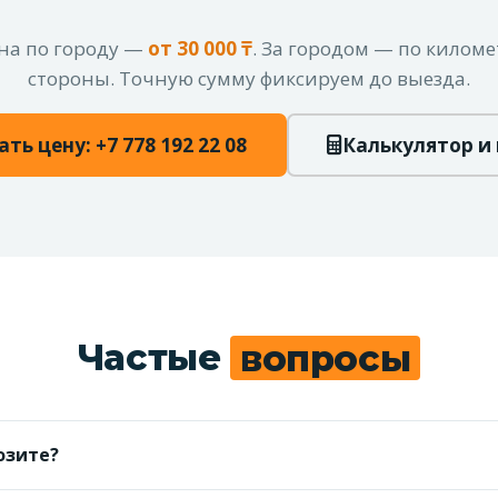
на по городу —
от 30 000 ₸
. За городом — по киломе
стороны. Точную сумму фиксируем до выезда.
ать цену: +7 778 192 22 08
Калькулятор и
Частые
вопросы
озите?