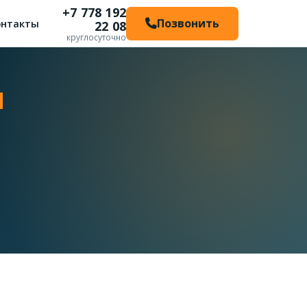
+7 778 192
Позвонить
онтакты
22 08
круглосуточно
ы