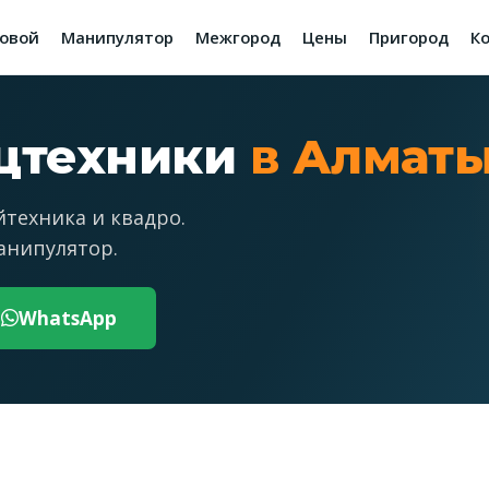
зовой
Манипулятор
Межгород
Цены
Пригород
К
ецтехники
в Алмат
йтехника и квадро.
анипулятор.
WhatsApp