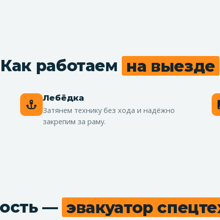
Как работаем
на выезде
Лебёдка
Затянем технику без хода и надёжно
закрепим за раму.
ость —
эвакуатор спецт