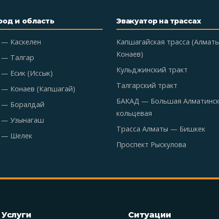
род и область
Эвакуатор на трассах
 — Каскелен
Капшагайская трасса (Алмат
Конаев)
 — Талгар
Кульджинский тракт
— Есик (Иссык)
Талгарский тракт
 — Конаев (Капшагай)
БАКАД — Большая Алматинс
 — Боралдай
кольцевая
 — Узынагаш
Трасса Алматы — Бишкек
 — Шелек
Проспект Рыскулова
Услуги
Ситуации