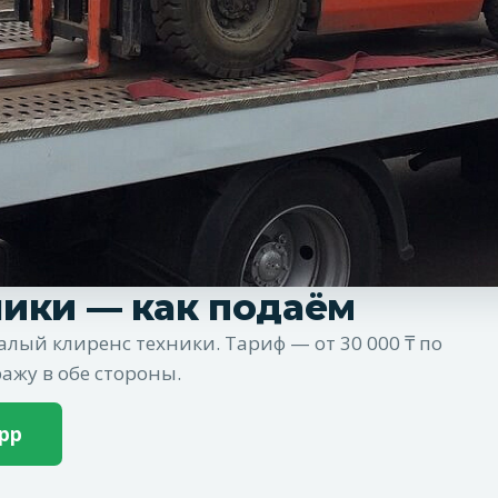
ники —
как подаём
лый клиренс техники. Тариф — от 30 000 ₸ по
ажу в обе стороны.
pp