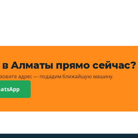
рузчики, катки, квадро и стройоборудование до 7 т. Тя
 в Алматы прямо сейчас?
Назовите адрес — подадим ближайшую машину.
atsApp