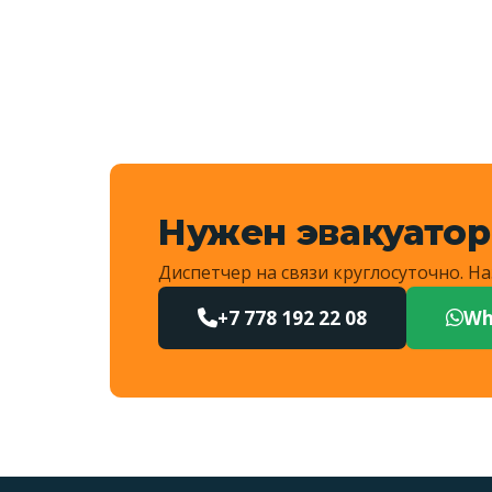
Мини-экскаваторы, пог
подберём трал.
Нужен эвакуатор
Диспетчер на связи круглосуточно. 
+7 778 192 22 08
Wh