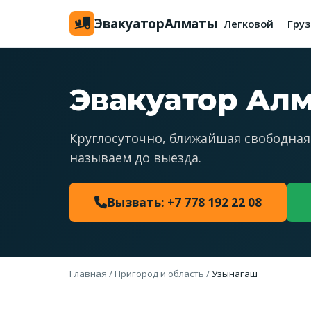
Эвакуатор
Алматы
Легковой
Гру
Эвакуатор Ал
Круглосуточно, ближайшая свободная
называем до выезда.
Вызвать: +7 778 192 22 08
Главная
/
Пригород и область
/
Узынагаш