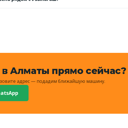
дние сёла и на просёлки — назовите ориентир, диспетче
сумму.
 в Алматы прямо сейчас?
Назовите адрес — подадим ближайшую машину.
atsApp