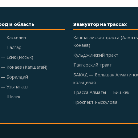
род и область
Эвакуатор на трассах
 — Каскелен
Капшагайская трасса (Алмат
Конаев)
 — Талгар
Кульджинский тракт
— Есик (Иссык)
Талгарский тракт
 — Конаев (Капшагай)
БАКАД — Большая Алматинс
 — Боралдай
кольцевая
 — Узынагаш
Трасса Алматы — Бишкек
 — Шелек
Проспект Рыскулова