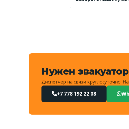
Да, выезжаем и в сосе
километраж и назовёт 
Нужен эвакуатор
Диспетчер на связи круглосуточно. 
+7 778 192 22 08
Wh