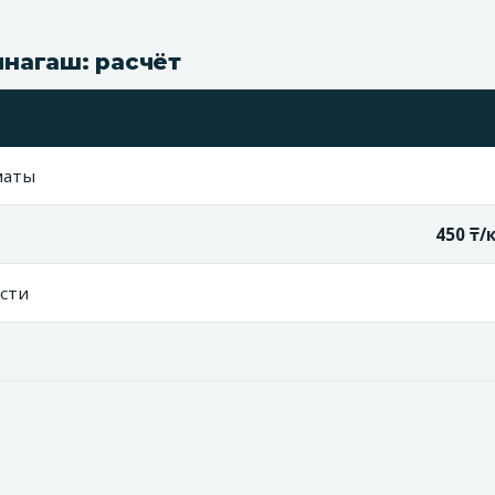
нагаш: расчёт
маты
450 ₸/
сти