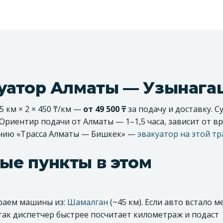
куатор Алматы — Узынага
 км × 2 × 450 ₸/км —
от 49 500 ₸
за подачу и доставку. С
 Ориентир подачи от Алматы — 1–1,5 часа, зависит от в
лению «Трасса Алматы — Бишкек» —
эвакуатор на этой тр
ые пункты в этом
ираем машины из:
Шамалган
(~45 км). Если авто встало м
так диспетчер быстрее посчитает километраж и подаст