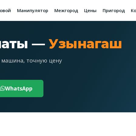
зовой
Манипулятор
Межгород
Цены
Пригород
К
маты —
Узынагаш
 машина, точную цену
WhatsApp