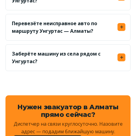
Унгуртас?
заранее.
Да, круглосуточно. Ориентир подачи — 1,5–
2,5 часа; ночью дорога свободнее, поэтому
Перевезёте неисправное авто по
доезжаем быстрее.
маршруту Унгуртас — Алматы?
Да, грузим на платформу лебёдкой — авто без
хода и с заблокированными колёсами
Заберёте машину из села рядом с
доставим без проблем.
Унгуртас?
Да, выезжаем и в соседние сёла и на просёлки
— назовите ориентир, диспетчер рассчитает
километраж и назовёт сумму.
Нужен эвакуатор в Алматы
прямо сейчас?
Диспетчер на связи круглосуточно. Назовите
адрес — подадим ближайшую машину.