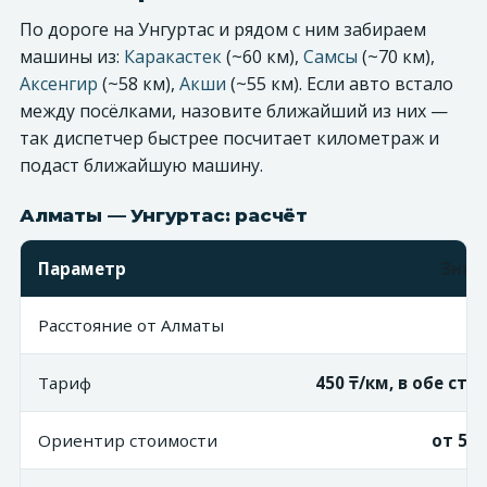
По дороге на Унгуртас и рядом с ним забираем
машины из:
Каракастек
(~60 км),
Самсы
(~70 км),
Аксенгир
(~58 км),
Акши
(~55 км). Если авто встало
между посёлками, назовите ближайший из них —
так диспетчер быстрее посчитает километраж и
подаст ближайшую машину.
Алматы — Унгуртас: расчёт
Параметр
Знач
Расстояние от Алматы
~6
Тариф
450 ₸/км, в обе ст
Ориентир стоимости
от 58 