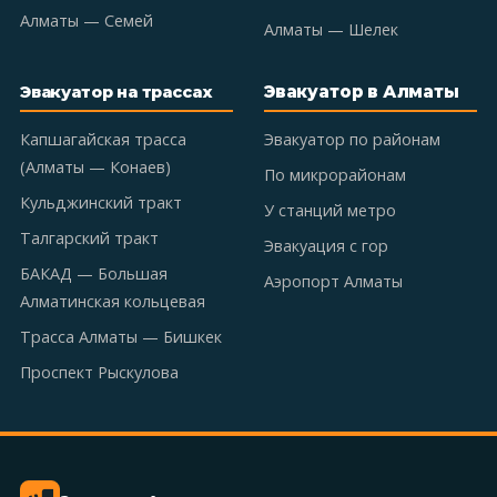
Алматы — Семей
Алматы — Шелек
Эвакуатор в Алматы
Эвакуатор на трассах
Капшагайская трасса
Эвакуатор по районам
(Алматы — Конаев)
По микрорайонам
Кульджинский тракт
У станций метро
Талгарский тракт
Эвакуация с гор
БАКАД — Большая
Аэропорт Алматы
Алматинская кольцевая
Трасса Алматы — Бишкек
Проспект Рыскулова