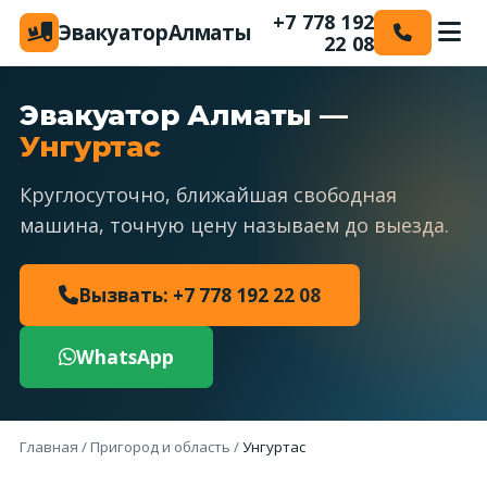
+7 778 192
Эвакуатор
Алматы
22 08
Эвакуатор Алматы —
Унгуртас
Круглосуточно, ближайшая свободная
машина, точную цену называем до выезда.
Вызвать: +7 778 192 22 08
WhatsApp
Главная
/
Пригород и область
/
Унгуртас