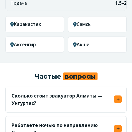
Подача
1,5–2,5
Каракастек
Самсы
Аксенгир
Акши
Частые
вопросы
Сколько стоит эвакуатор Алматы —
Унгуртас?
Считаем по километражу (~65 км) в обе
стороны от 450 ₸/км — ориентир от 58 500 ₸.
Работаете ночью по направлению
Точную фикс-цену по маршруту называем