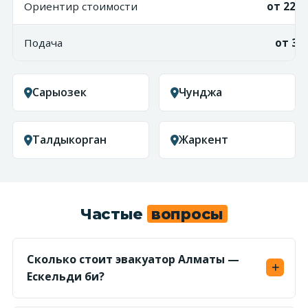
Ориентир стоимости
от 225 
Подача
от 3 
Сарыозек
Чунджа
Талдыкорган
Жаркент
Частые
вопросы
Сколько стоит эвакуатор Алматы —
Ескельди би?
Считаем по километражу (~250 км) в обе