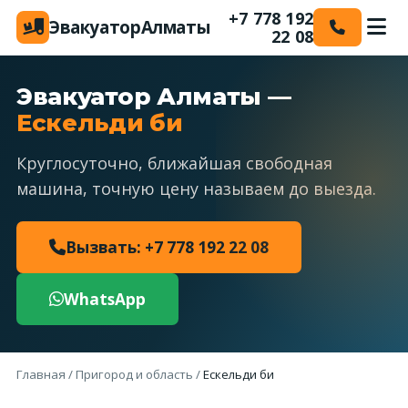
+7 778 192
Эвакуатор
Алматы
22 08
Эвакуатор Алматы —
Ескельди би
Круглосуточно, ближайшая свободная
машина, точную цену называем до выезда.
Вызвать: +7 778 192 22 08
WhatsApp
Главная
/
Пригород и область
/
Ескельди би