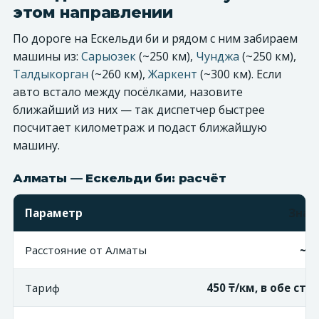
этом направлении
По дороге на Ескельди би и рядом с ним забираем
машины из:
Сарыозек
(~250 км),
Чунджа
(~250 км),
Талдыкорган
(~260 км),
Жаркент
(~300 км). Если
авто встало между посёлками, назовите
ближайший из них — так диспетчер быстрее
посчитает километраж и подаст ближайшую
машину.
Алматы — Ескельди би: расчёт
Параметр
Знач
Расстояние от Алматы
~25
Тариф
450 ₸/км, в обе ст