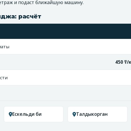
метраж и подаст ближайшую машину.
джа: расчёт
маты
450 ₸/
сти
Ескельди би
Талдыкорган