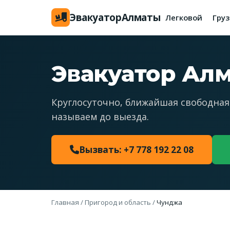
Эвакуатор
Алматы
Легковой
Гру
Эвакуатор Ал
Круглосуточно, ближайшая свободная
называем до выезда.
Вызвать: +7 778 192 22 08
Главная
/
Пригород и область
/
Чунджа