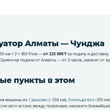
куатор Алматы — Чунджа
0 км × 2 × 450 ₸/км —
от 225 000 ₸
за подачу и доставку
 Ориентир подачи от Алматы — от 3 часов, зависит от 
ые пункты в этом
аем машины из:
Сарыозек
(~250 км),
Ескельди би
(~250 км)
 Если авто встало между посёлками, назовите ближайший