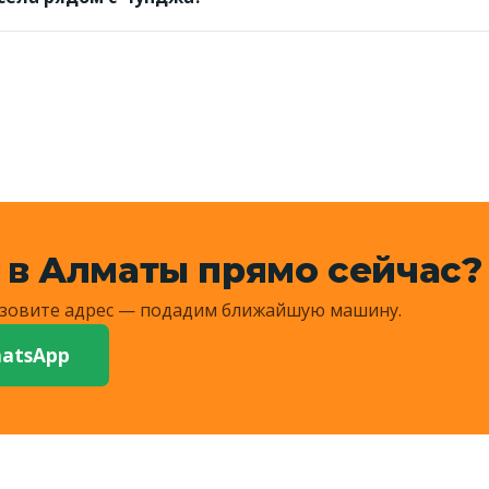
дние сёла и на просёлки — назовите ориентир, диспетче
сумму.
 в Алматы прямо сейчас?
Назовите адрес — подадим ближайшую машину.
atsApp