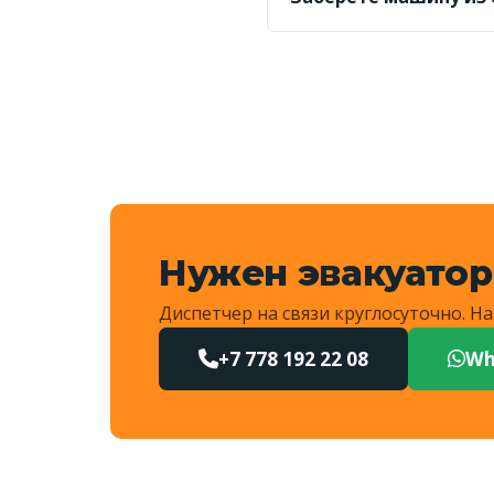
Да, выезжаем и в сосе
километраж и назовёт 
Нужен эвакуатор
Диспетчер на связи круглосуточно. 
+7 778 192 22 08
Wh