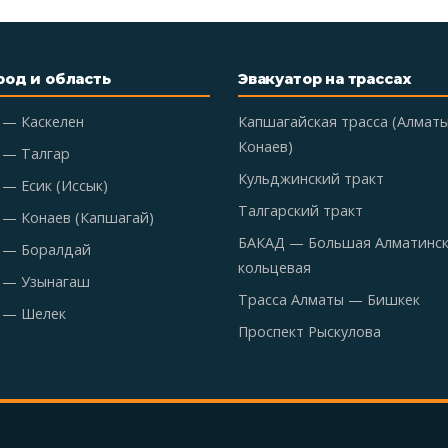
род и область
Эвакуатор на трассах
 — Каскелен
Капшагайская трасса (Алмат
Конаев)
 — Талгар
Кульджинский тракт
— Есик (Иссык)
Талгарский тракт
 — Конаев (Капшагай)
БАКАД — Большая Алматинс
 — Боралдай
кольцевая
 — Узынагаш
Трасса Алматы — Бишкек
 — Шелек
Проспект Рыскулова