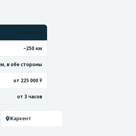
Значение
~250 км
км, в обе стороны
от 225 000 ₸
от 3 часов
Жаркент