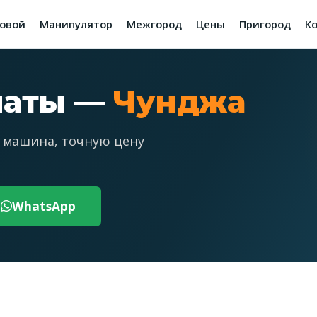
зовой
Манипулятор
Межгород
Цены
Пригород
К
маты —
Чунджа
 машина, точную цену
WhatsApp