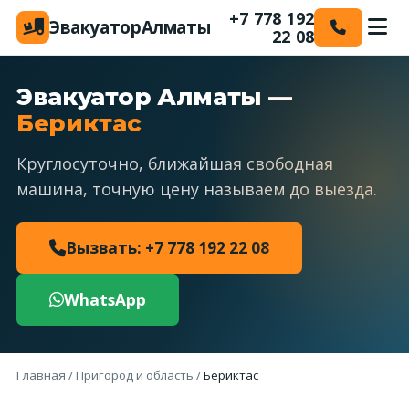
+7 778 192
Эвакуатор
Алматы
22 08
Эвакуатор Алматы —
Бериктас
Круглосуточно, ближайшая свободная
машина, точную цену называем до выезда.
Вызвать: +7 778 192 22 08
WhatsApp
Главная
/
Пригород и область
/
Бериктас