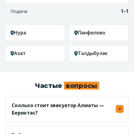
Подача
1–1,5
Нура
Панфилово
Азат
Талдыбулак
Частые
вопросы
Сколько стоит эвакуатор Алматы —
Бериктас?
Считаем по километражу (~35 км) в обе
стороны от 450 ₸/км — ориентир от 31 500 ₸.