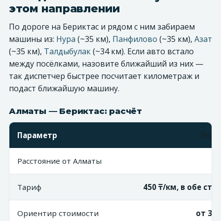
этом направлении
По дороге на Бериктас и рядом с ним забираем
машины из:
Нура
(~35 км),
Панфилово
(~35 км),
Азат
(~35 км),
Талдыбулак
(~34 км). Если авто встало
между посёлками, назовите ближайший из них —
так диспетчер быстрее посчитает километраж и
подаст ближайшую машину.
Алматы — Бериктас: расчёт
Параметр
Знач
Расстояние от Алматы
~3
Тариф
450 ₸/км, в обе ст
Ориентир стоимости
от 31 