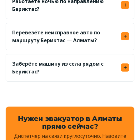
Работаете ночью по направлению
Точную фикс-цену по маршруту называем
Бериктас?
заранее.
Да, круглосуточно. Ориентир подачи — 1–1,5
часа; ночью дорога свободнее, поэтому
Перевезёте неисправное авто по
доезжаем быстрее.
маршруту Бериктас — Алматы?
Да, грузим на платформу лебёдкой — авто без
хода и с заблокированными колёсами
Заберёте машину из села рядом с
доставим без проблем.
Бериктас?
Да, выезжаем и в соседние сёла и на просёлки
— назовите ориентир, диспетчер рассчитает
километраж и назовёт сумму.
Нужен эвакуатор в Алматы
прямо сейчас?
Диспетчер на связи круглосуточно. Назовите