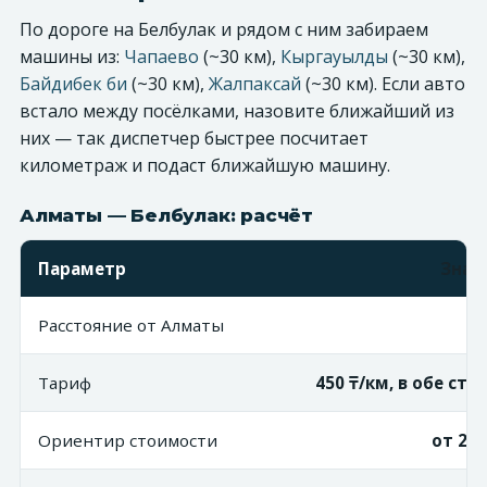
По дороге на Белбулак и рядом с ним забираем
машины из:
Чапаево
(~30 км),
Кыргауылды
(~30 км),
Байдибек би
(~30 км),
Жалпаксай
(~30 км). Если авто
встало между посёлками, назовите ближайший из
них — так диспетчер быстрее посчитает
километраж и подаст ближайшую машину.
Алматы — Белбулак: расчёт
Параметр
Знач
Расстояние от Алматы
~3
Тариф
450 ₸/км, в обе ст
Ориентир стоимости
от 27 