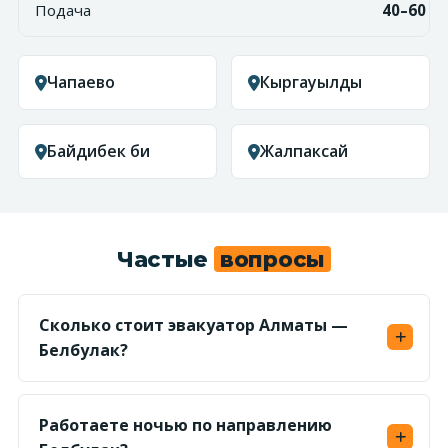
Подача
40–60 м
Чапаево
Кыргауылды
Байдибек би
Жалпаксай
Частые
вопросы
Сколько стоит эвакуатор Алматы —
Белбулак?
Считаем по километражу (~30 км) в обе
стороны от 450 ₸/км — ориентир от 27 000 ₸.
Работаете ночью по направлению
Точную фикс-цену по маршруту называем