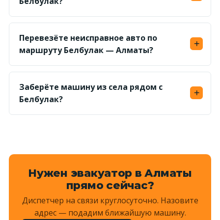
Белбулак?
заранее.
Да, круглосуточно. Ориентир подачи — 40–60
минут; ночью дорога свободнее, поэтому
Перевезёте неисправное авто по
доезжаем быстрее.
маршруту Белбулак — Алматы?
Да, грузим на платформу лебёдкой — авто без
хода и с заблокированными колёсами
Заберёте машину из села рядом с
доставим без проблем.
Белбулак?
Да, выезжаем и в соседние сёла и на просёлки
— назовите ориентир, диспетчер рассчитает
километраж и назовёт сумму.
Нужен эвакуатор в Алматы
прямо сейчас?
Диспетчер на связи круглосуточно. Назовите
адрес — подадим ближайшую машину.