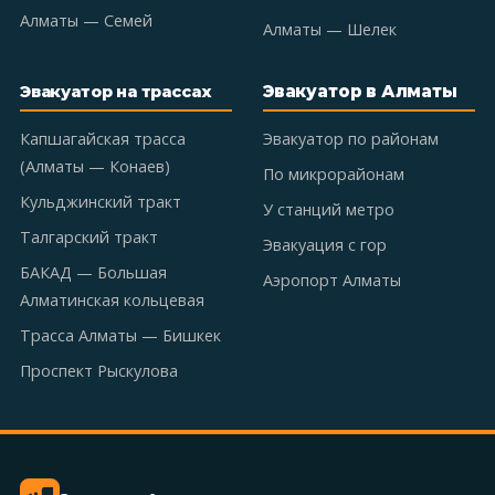
Алматы — Семей
Алматы — Шелек
Эвакуатор в Алматы
Эвакуатор на трассах
Капшагайская трасса
Эвакуатор по районам
(Алматы — Конаев)
По микрорайонам
Кульджинский тракт
У станций метро
Талгарский тракт
Эвакуация с гор
БАКАД — Большая
Аэропорт Алматы
Алматинская кольцевая
Трасса Алматы — Бишкек
Проспект Рыскулова