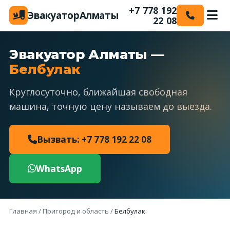
+7 778 192
Эвакуатор
Алматы
22 08
Эвакуатор Алматы —
Белбулак
Круглосуточно, ближайшая свободная
машина, точную цену называем до выезда.
Вызвать: +7 778 192 22 08
WhatsApp
Главная
/
Пригород и область
/
Белбулак