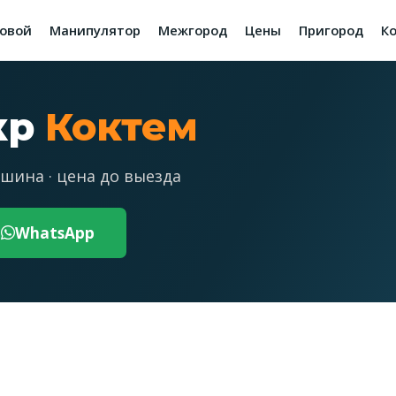
зовой
Манипулятор
Межгород
Цены
Пригород
К
кр
Коктем
шина · цена до выезда
WhatsApp