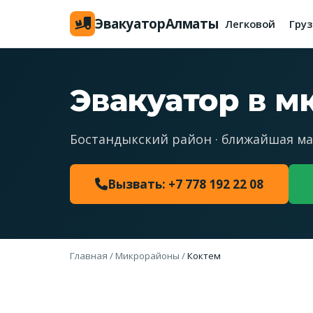
Эвакуатор
Алматы
Легковой
Гру
Эвакуатор в м
Бостандыкский район · ближайшая ма
Вызвать: +7 778 192 22 08
Главная
/
Микрорайоны
/
Коктем