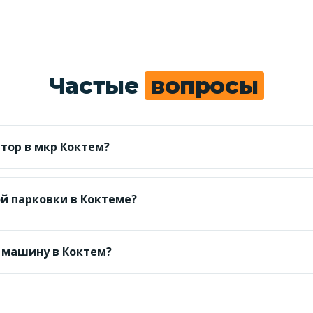
Частые
вопросы
тор в мкр Коктем?
для легкового авто; точную сумму по адресу называем до
ой парковки в Коктеме?
атной стоянки и из дворов Коктема, при необходимости
 машину в Коктем?
т по трафику; Бостандыкский район — диспетчер уточн