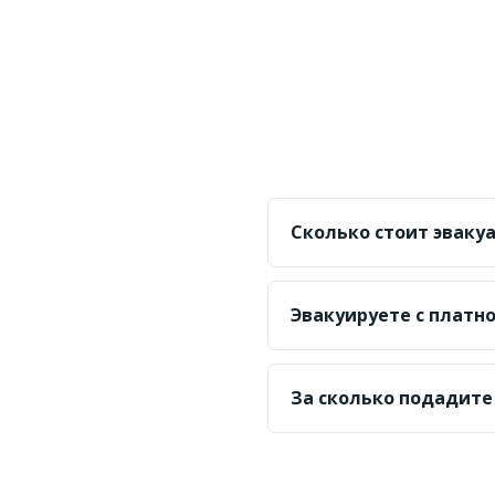
Сколько стоит эвакуа
От 20 000 ₸ по городу 
Эвакуируете с платн
Да, заберём авто с пл
парковки.
За сколько подадите
Ориентир — 20–40 мину