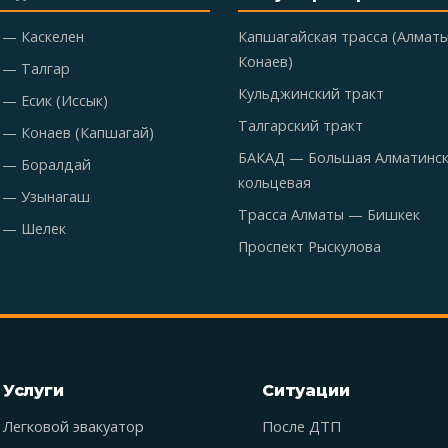
 — Каскелен
Капшагайская трасса (Алмат
Конаев)
 — Талгар
Кульджинский тракт
— Есик (Иссык)
Талгарский тракт
 — Конаев (Капшагай)
БАКАД — Большая Алматинс
 — Боралдай
кольцевая
 — Узынагаш
Трасса Алматы — Бишкек
 — Шелек
Проспект Рыскулова
Услуги
Ситуации
Легковой эвакуатор
После ДТП