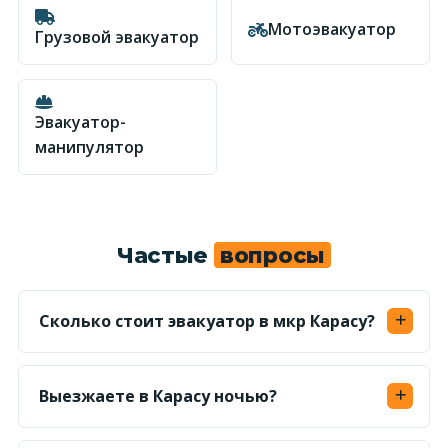
Мотоэвакуатор
Грузовой эвакуатор
Эвакуатор-
манипулятор
Частые
вопросы
Сколько стоит эвакуатор в мкр Карасу?
От 20 000 ₸ по городу для легкового авто;
точную сумму по адресу называем до выезда.
Выезжаете в Карасу ночью?
Да, в Карасу подаём эвакуатор круглосуточно,