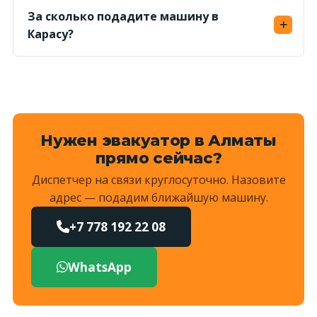
без ночной наценки.
За сколько подадите машину в
Карасу?
Ориентир — 20–40 минут по трафику;
Жетысуский район — диспетчер уточнит
время при заказе.
Нужен эвакуатор в Алматы
прямо сейчас?
Диспетчер на связи круглосуточно. Назовите
адрес — подадим ближайшую машину.
+7 778 192 22 08
WhatsApp