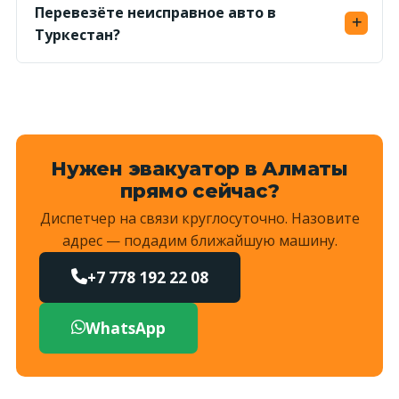
погрузки; дату и время подачи согласуем при
Перевезёте неисправное авто в
заказе.
Туркестан?
Да, грузим лебёдкой на сдвижную платформу
— авто без хода и с заблокированными
колёсами доставим без проблем.
Нужен эвакуатор в Алматы
прямо сейчас?
Диспетчер на связи круглосуточно. Назовите
адрес — подадим ближайшую машину.
+7 778 192 22 08
WhatsApp