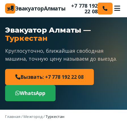
+7 778 192
Эвакуатор
Алматы
22 08
Эвакуатор Алматы —
Туркестан
Круглосуточно, ближайшая свободная
машина, точную цену называем до выезда.
Вызвать: +7 778 192 22 08
WhatsApp
Главная
/
Межгород
/
Туркестан