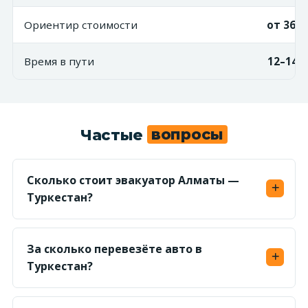
Ориентир стоимости
от 360 
Время в пути
12–14 
Частые
вопросы
Сколько стоит эвакуатор Алматы —
Туркестан?
Маршрут ~800 км, тариф от 450 ₸/км —
ориентир от 360 000 ₸ за маршрут. Точную
За сколько перевезёте авто в
фиксированную сумму по направлению
Туркестан?
Алматы — Туркестан называем заранее.
Эвакуатор в пути 12–14 часов без учёта