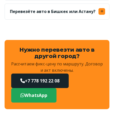
От 450 ₸/км, считаем в обе стороны. По
популярным направлениям называем
Перевезёте авто в Бишкек или Астану?
фиксированную сумму.
Да, возим по всему Казахстану и в Бишкек.
Маршрут и цену согласуем заранее.
Нужно перевезти авто в
другой город?
Рассчитаем фикс-цену по маршруту. Договор
и акт включены.
+7 778 192 22 08
WhatsApp