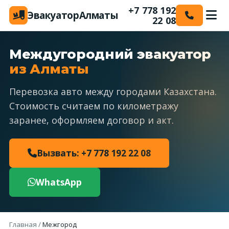
+7 778 192
Эвакуатор
Алматы
22 08
Междугородний эвакуатор
из Алматы
Перевозка авто между городами Казахстана.
Стоимость считаем по километражу
заранее, оформляем договор и акт.
Вызвать: +7 778 192 22 08
WhatsApp
Главная
/
Межгород